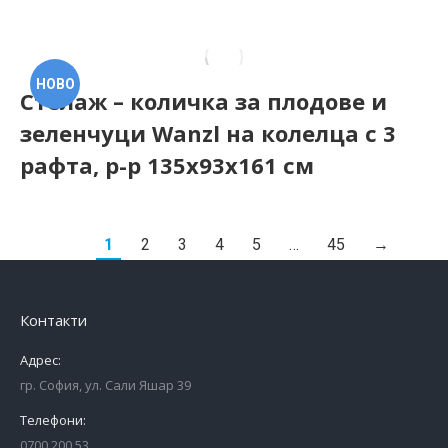
НОВО
Стелаж – количка за плодове и
зеленчуци Wanzl на колелца с 3
рафта, р-р 135х93х161 см
1
2
3
4
5
…
45
→
Контакти
Адрес:
гр. София, ул. Сали Яшар 39
Телефони:
0700 200 53