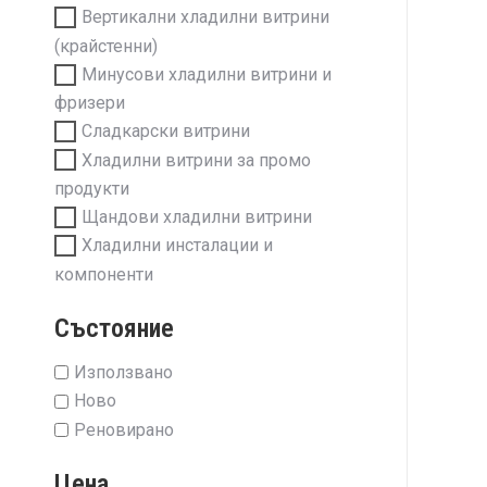
Вертикални хладилни витрини
(крайстенни)
Минусови хладилни витрини и
фризери
Сладкарски витрини
Хладилни витрини за промо
продукти
Щандови хладилни витрини
Хладилни инсталации и
компоненти
Състояние
Използвано
Ново
Реновирано
Цена