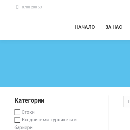
0700 200 53
НАЧАЛО
ЗА НАС
You are here:
Категории
Стоки
Входни с-ми, турникети и
бариери